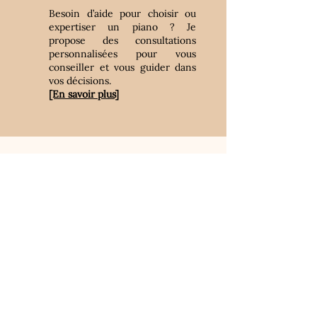
Besoin d’aide pour choisir ou
expertiser un piano ? Je
propose des consultations
personnalisées pour vous
conseiller et vous guider dans
vos décisions.
[En savoir plus]
Prenez rendez-vous
Prenez rendez-vous dès
aujourd'hui, pour garder votre piano
en bon état.
Un entretien régulier permet de