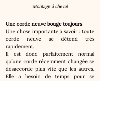
Montage à cheval
Une corde neuve bouge toujours
Une chose importante à savoir : toute 
corde neuve se détend très 
rapidement.
Il est donc parfaitement normal 
qu’une corde récemment changée se 
désaccorde plus vite que les autres. 
Elle a besoin de temps pour se 
stabiliser.
Un accordeur consciencieux 
reviendra systématiquement (et 
gracieusement !) dans les jours ou 
semaines qui suivent, pour 
réaccorder la corde neuve, 
généralement à deux ou trois 
reprises. Cela prend cinq minutes, et 